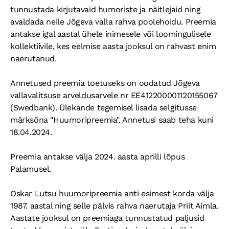
tunnustada kirjutavaid humoriste ja näitlejaid ning
avaldada neile Jõgeva valla rahva poolehoidu. Preemia
KONTAKTID
antakse igal aastal ühele inimesele või loomingulisele
kollektiivile, kes eelmise aasta jooksul on rahvast enim
naerutanud.
Annetused preemia toetuseks on oodatud Jõgeva
vallavalitsuse arveldusarvele nr EE412200001120155067
(Swedbank). Ülekande tegemisel lisada selgitusse
märksõna "Huumoripreemia". Annetusi saab teha kuni
18.04.2024.
Preemia antakse välja 2024. aasta aprilli lõpus
Palamusel.
Oskar Lutsu huumoripreemia anti esimest korda välja
1987. aastal ning selle pälvis rahva naerutaja Priit Aimla.
Aastate jooksul on preemiaga tunnustatud paljusid