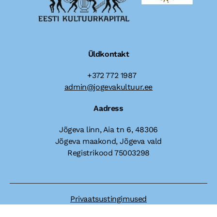
Üldkontakt
+372 772 1987
admin@jogevakultuur.ee
Aadress
Jõgeva linn, Aia tn 6, 48306
Jõgeva maakond, Jõgeva vald
Registrikood 75003298
Privaatsustingimused
Dokumendiregister