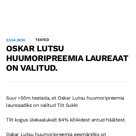
RUUMIDE RENT
HINNAKIRI
TEATED
03.04.2024
OSKAR LUTSU
RINGITEGEVUS
HUUMORIPREEMIA LAUREAAT
ON VALITUD.
KONTAKT
PAUNVERE LAAT
Suur rõõm teatada, et Oskar Lutsu huumoripreemia
GALERII
SÜNDMUSTE GALERII
laureaadiks on valitud Tiit Sukk!
AJALUGU
Tiit kogus ülekaalukalt 64% kõikidest antud häältest.
KAUPLEJALE
Oskar Lutsu
huumoripreemia eesmärgiks on