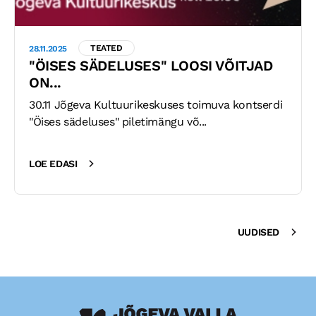
TEATED
28.11.2025
"ÖISES SÄDELUSES" LOOSI VÕITJAD
ON...
30.11 Jõgeva Kultuurikeskuses toimuva kontserdi
"Öises sädeluses" piletimängu võ...
LOE EDASI
UUDISED