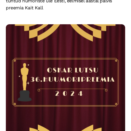
tuntud humoriste üle Eesti, eelmisel aastal pälvis
preemia Kait Kall