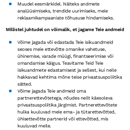
Muudel eesmärkidel. Näiteks andmete
analüüsimiseks, trendide uurimiseks, meie
reklaamikampaaniate tõhususe hindamiseks.
Millistel juhtudel on võimalik, et jagame Teie andmeid
Võime jagada või edastada Teie isikuandmeid
seoses meie ettevõtte omanike vahetuse,
ühinemise, varade müügi, finantseerimise või
omandamise käigus. Teavitame Teid Teie
isikuandmete edastamisest ja sellest, kui neile
hakkavad kehtima mõne teise privaatsuspoliitika
sätted.
Võime jagada Teie andmeid oma
partnerettevõtetega, nõudes neilt käesoleva
privaatsuspoliitika järgimist. Partnerettevõtete
hulka kuuluvad meie ema- ja tütarettevõtted,
ühisettevõtte partnerid või ettevõtted, mis
kuuluvad meile.