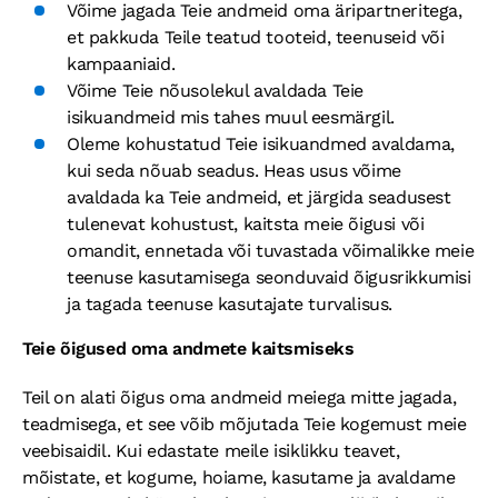
Võime jagada Teie andmeid oma äripartneritega,
et pakkuda Teile teatud tooteid, teenuseid või
kampaaniaid.
Võime Teie nõusolekul avaldada Teie
isikuandmeid mis tahes muul eesmärgil.
Oleme kohustatud Teie isikuandmed avaldama,
kui seda nõuab seadus. Heas usus võime
avaldada ka Teie andmeid, et järgida seadusest
tulenevat kohustust, kaitsta meie õigusi või
omandit, ennetada või tuvastada võimalikke meie
teenuse kasutamisega seonduvaid õigusrikkumisi
ja tagada teenuse kasutajate turvalisus.
Teie õigused oma andmete kaitsmiseks
Teil on alati õigus oma andmeid meiega mitte jagada,
teadmisega, et see võib mõjutada Teie kogemust meie
veebisaidil. Kui edastate meile isiklikku teavet,
mõistate, et kogume, hoiame, kasutame ja avaldame