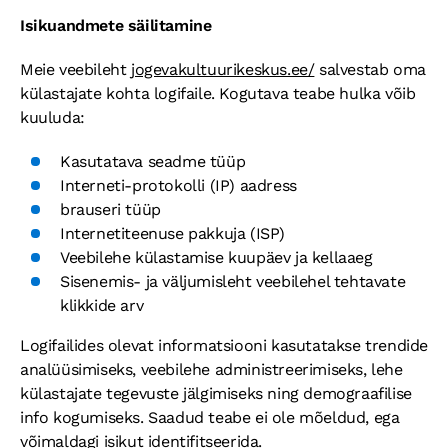
Isikuandmete säilitamine
Meie veebileht
jogevakultuurikeskus.ee/
salvestab oma
külastajate kohta logifaile. Kogutava teabe hulka võib
kuuluda:
Kasutatava seadme tüüp
Interneti-protokolli (IP) aadress
brauseri tüüp
Internetiteenuse pakkuja (ISP)
Veebilehe külastamise kuupäev ja kellaaeg
Sisenemis- ja väljumisleht veebilehel tehtavate
klikkide arv
Logifailides olevat informatsiooni kasutatakse trendide
analüüsimiseks, veebilehe administreerimiseks, lehe
külastajate tegevuste jälgimiseks ning demograafilise
info kogumiseks. Saadud teabe ei ole mõeldud, ega
võimaldagi isikut identifitseerida.