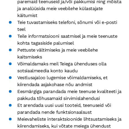
paremaid teenuseid ja/või pakkumisi ning mõista
ja analüüsida meie veebilehe külastajate
käitumist
Teie tuvastamiseks telefoni, sõnumi või e-posti
teel
Teile informatsiooni saatmisel ja meie teenuste
kohta tagasiside palumisel
Pettuste vältimiseks ja meie veebilehe
kaitsmiseks
Võimaldamaks meil Teiega ühenduses olla
sotsiaalmeedia konto kaudu
Vestlusajaloo lugemise võimaldamiseks, et
kiirendada asjakohase nõu andmist
Eesmärgiga parandada meie teenuse kvaliteeti ja
pakkuda tõhusamaid sirvimislahendusi
Et arendada uusi uusi tooteid, teenuseid või
parandada nende funktsionaalsust
Meievaheliste interaktsioonide lihtsustamiseks ja
kiirendamiseks, kui võtate meiega ühendust