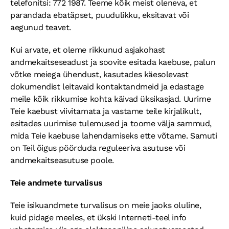
telefonitsi: 772 1987. Teeme kõik meist oleneva, et
parandada ebatäpset, puudulikku, eksitavat või
aegunud teavet.
Kui arvate, et oleme rikkunud asjakohast
andmekaitseseadust ja soovite esitada kaebuse, palun
võtke meiega ühendust, kasutades käesolevast
dokumendist leitavaid kontaktandmeid ja edastage
meile kõik rikkumise kohta käivad üksikasjad. Uurime
Teie kaebust viivitamata ja vastame teile kirjalikult,
esitades uurimise tulemused ja toome välja sammud,
mida Teie kaebuse lahendamiseks ette võtame. Samuti
on Teil õigus pöörduda reguleeriva asutuse või
andmekaitseasutuse poole.
Teie andmete turvalisus
Teie isikuandmete turvalisus on meie jaoks oluline,
kuid pidage meeles, et ükski Interneti-teel info