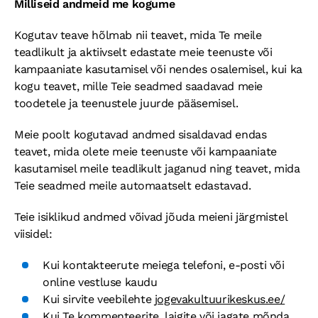
Milliseid andmeid me kogume
Kogutav teave hõlmab nii teavet, mida Te meile
teadlikult ja aktiivselt edastate meie teenuste või
kampaaniate kasutamisel või nendes osalemisel, kui ka
kogu teavet, mille Teie seadmed saadavad meie
toodetele ja teenustele juurde pääsemisel.
Meie poolt kogutavad andmed sisaldavad endas
teavet, mida olete meie teenuste või kampaaniate
kasutamisel meile teadlikult jaganud ning teavet, mida
Teie seadmed meile automaatselt edastavad.
Teie isiklikud andmed võivad jõuda meieni järgmistel
viisidel:
Kui kontakteerute meiega telefoni, e-posti või
online vestluse kaudu
Kui sirvite veebilehte
jogevakultuurikeskus.ee/
Kui Te kommenteerite, laigite või jagate mõnda