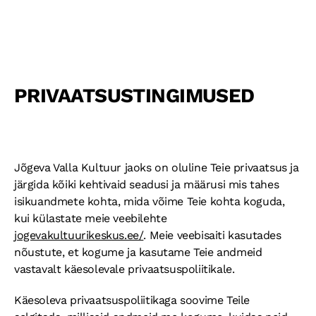
RUUMIDE RENT
HINNAKIRI
PRIVAATSUSTINGIMUSED
RINGITEGEVUS
KONTAKT
Jõgeva Valla Kultuur jaoks on oluline Teie privaatsus ja
järgida kõiki kehtivaid seadusi ja määrusi mis tahes
PAUNVERE LAAT
isikuandmete kohta, mida võime Teie kohta koguda,
kui külastate meie veebilehte
GALERII
jogevakultuurikeskus.ee/
. Meie veebisaiti kasutades
SÜNDMUSTE GALERII
nõustute, et kogume ja kasutame Teie andmeid
vastavalt käesolevale privaatsuspoliitikale.
AJALUGU
Käesoleva privaatsuspoliitikaga soovime Teile
KAUPLEJALE