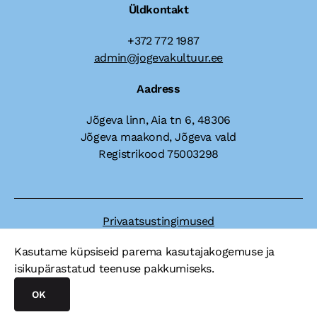
Üldkontakt
+372 772 1987
admin@jogevakultuur.ee
Aadress
Jõgeva linn, Aia tn 6, 48306
Jõgeva maakond, Jõgeva vald
Registrikood 75003298
Privaatsustingimused
Dokumendiregister
Kasutame küpsiseid parema kasutajakogemuse ja
isikupärastatud teenuse pakkumiseks.
OK