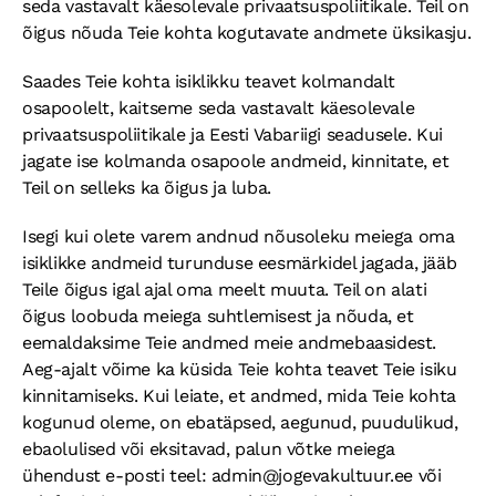
seda vastavalt käesolevale privaatsuspoliitikale. Teil on
õigus nõuda Teie kohta kogutavate andmete üksikasju.
Saades Teie kohta isiklikku teavet kolmandalt
osapoolelt, kaitseme seda vastavalt käesolevale
privaatsuspoliitikale ja Eesti Vabariigi seadusele. Kui
jagate ise kolmanda osapoole andmeid, kinnitate, et
Teil on selleks ka õigus ja luba.
Isegi kui olete varem andnud nõusoleku meiega oma
isiklikke andmeid turunduse eesmärkidel jagada, jääb
Teile õigus igal ajal oma meelt muuta. Teil on alati
õigus loobuda meiega suhtlemisest ja nõuda, et
eemaldaksime Teie andmed meie andmebaasidest.
Aeg-ajalt võime ka küsida Teie kohta teavet Teie isiku
kinnitamiseks. Kui leiate, et andmed, mida Teie kohta
kogunud oleme, on ebatäpsed, aegunud, puudulikud,
ebaolulised või eksitavad, palun võtke meiega
ühendust e-posti teel: admin@jogevakultuur.ee või