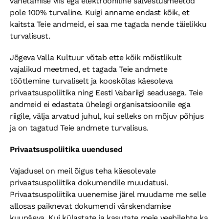
vahetamise viis ega elektrooniline salvestusmeetod
pole 100% turvaline. Kuigi anname endast kõik, et
kaitsta Teie andmeid, ei saa me tagada nende täielikku
turvalisust.
Jõgeva Valla Kultuur võtab ette kõik mõistlikult
vajalikud meetmed, et tagada Teie andmete
töötlemine turvaliselt ja kooskõlas käesoleva
privaatsuspoliitika ning Eesti Vabariigi seadusega. Teie
andmeid ei edastata ühelegi organisatsioonile ega
riigile, välja arvatud juhul, kui selleks on mõjuv põhjus
ja on tagatud Teie andmete turvalisus.
Privaatsuspoliitika uuendused
Vajadusel on meil õigus teha käesolevale
privaatsuspoliitika dokumendile muudatusi.
Privaatsuspoliitika uuenemise järel muudame me selle
allosas paiknevat dokumendi värskendamise
kuupäeva. Kui külastate ja kasutate meie veebilehte ka