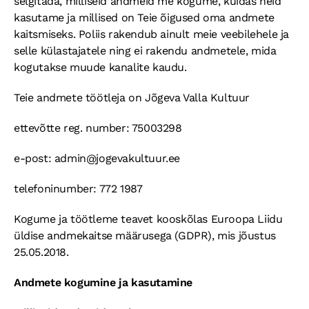
selgitada, milliseid andmeid me kogume, kuidas neid
kasutame ja millised on Teie õigused oma andmete
KONTAKTID
kaitsmiseks. Poliis rakendub ainult meie veebilehele ja
selle külastajatele ning ei rakendu andmetele, mida
kogutakse muude kanalite kaudu.
Teie andmete töötleja on Jõgeva Valla Kultuur
ettevõtte reg. number: 75003298
e-post: admin@jogevakultuur.ee
telefoninumber: 772 1987
Kogume ja töötleme teavet kooskõlas Euroopa Liidu
üldise andmekaitse määrusega (GDPR), mis jõustus
25.05.2018.
Andmete kogumine ja kasutamine