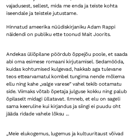
vajadusest, sellest, mida me enda ja teiste kohta
iseendale ja teistele jutustame.
KONTAKTID
Hinnatud ameerika nüüdiskirjaniku Adam Rappi
näidendi on publiku ette toonud Mait Joorits.
Andekas üliõpilane pöördub õppejõu poole, et saada
abi oma esimese romaani kirjutamisel. Sedamööda,
kuidas kohtumised kulgevad, hakkab aga tulevane
teos ettearvamatul kombel tungima nende mõlema
ellu ning kahe „valge varese” vahel tekib ootamatu
side. Viimaks võtab õpetaja julguse kokku ning palub
õpilaselt midagi üllatavat. Ilmneb, et elu on sageli
sama keeruline kui kirjandus ja siingi ei puudu oht
jääda ridade vahele lõksu ...
„Meie elukogemus, lugemus ja kultuuritaust võivad