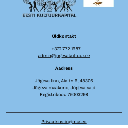
Üldkontakt
+372 772 1987
admin@jogevakultuur.ee
Aadress
Jõgeva linn, Aia tn 6, 48306
Jõgeva maakond, Jõgeva vald
Registrikood 75003298
Privaatsustingimused