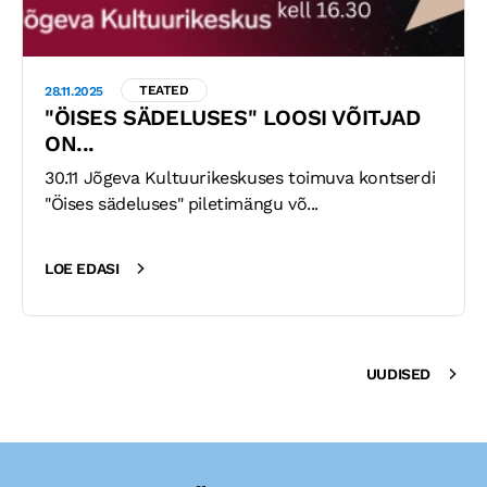
TEATED
28.11.2025
"ÖISES SÄDELUSES" LOOSI VÕITJAD
ON...
30.11 Jõgeva Kultuurikeskuses toimuva kontserdi
"Öises sädeluses" piletimängu võ...
LOE EDASI
UUDISED