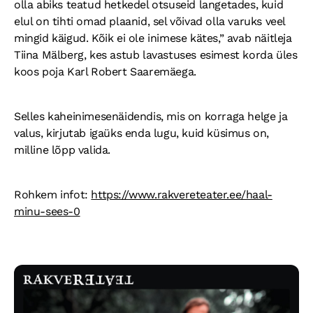
olla abiks teatud hetkedel otsuseid langetades, kuid
elul on tihti omad plaanid, sel võivad olla varuks veel
mingid käigud. Kõik ei ole inimese kätes,” avab näitleja
Tiina Mälberg, kes astub lavastuses esimest korda üles
koos poja Karl Robert Saaremäega.
Selles kaheinimesenäidendis, mis on korraga helge ja
valus, kirjutab igaüks enda lugu, kuid küsimus on,
milline lõpp valida.
Rohkem infot:
https://www.rakvereteater.ee/haal-
minu-sees-0