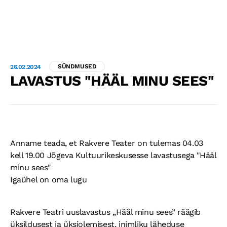
RUUMIDE RENT
HINNAKIRI
SÜNDMUSED
26.02.2024
LAVASTUS "HÄÄL MINU SEES"
RINGITEGEVUS
KONTAKT
Anname teada, et Rakvere Teater on tulemas 04.03
PAUNVERE LAAT
kell 19.00 Jõgeva Kultuurikeskusesse lavastusega "Hääl
minu sees"
GALERII
SÜNDMUSTE GALERII
Igaühel on oma lugu
AJALUGU
Rakvere Teatri uuslavastus „Hääl minu sees” räägib
KAUPLEJALE
üksildusest ja üksiolemisest, inimliku läheduse