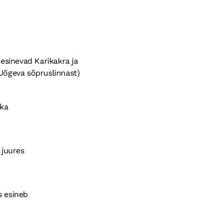
esinevad Karikakra ja
(Jõgeva sõpruslinnast)
ika
 juures
s esineb