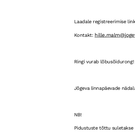
Laadale registreerimise lin
hille.malm@joge
Kontakt:
Ringi vurab lõbusõidurong!
Jõgeva linnapäevade nädala
NB!
Pidustuste tõttu suletakse 