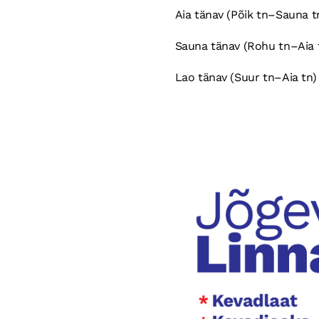
Aia tänav (Põik tn–Sauna t
Sauna tänav (Rohu tn–Aia 
Lao tänav (Suur tn–Aia tn)