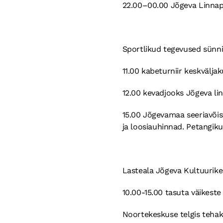
22.00–00.00 Jõgeva Linnap
Sportlikud tegevused sünn
11.00 kabeturniir keskväljak
12.00 kevadjooks Jõgeva lin
15.00 Jõgevamaa seeriavõist
ja loosiauhinnad. Petangik
Lasteala Jõgeva Kultuurik
10.00-15.00 tasuta väikeste
Noortekeskuse telgis teha