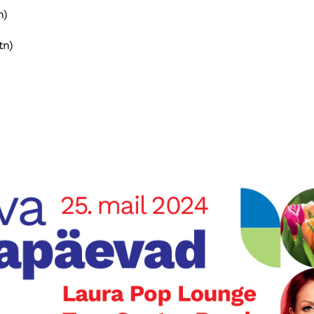
n)
tn)