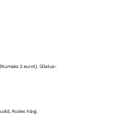
võtumaks 2 eurot). Üllatus-
uudid, Rodeo härg.