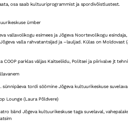
aata, osa saab kultuuriprogrammist ja spordivõistlustest.
ltuurikeskuse ümber
va vallavolikogu esimees ja Jõgeva Noortevolikogu esindaja, 
 Jõgeva valla rahvatantsijad ja –lauljad. Külas on Moldovast 
 COOP parklas väljas Kaitseliidu, Politsei ja piirivalve jt tehn
allavanem
6. sünnipäeva tordi söömine Jõgeva kultuurikeskuse suvelava
Pop Lounge (Laura Põldvere)
tro bänd Jõgeva kultuurikeskuse taga suvelaval, vahepalak
atsim