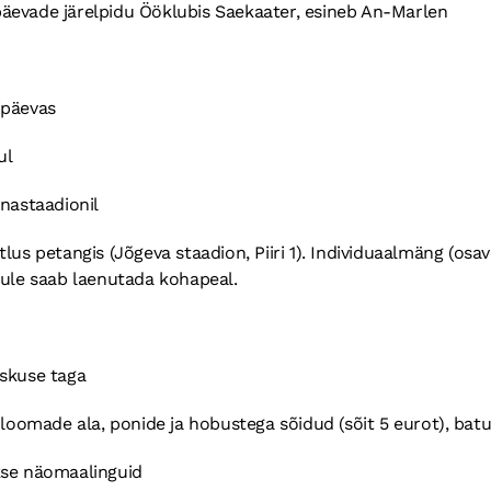
äevade järelpidu Ööklubis Saekaater, esineb An-Marlen
ipäevas
ul
nastaadionil
lus petangis (Jõgeva staadion, Piiri 1). Individuaalmäng (osa
uule saab laenutada kohapeal.
eskuse taga
 loomade ala, ponide ja hobustega sõidud (sõit 5 eurot), bat
kse näomaalinguid