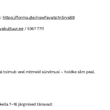
https://forms.gle/nswFayatp1n5rvs69
k:
vakultuur.ee
/ 5367 7711
l toimub veel mitmeid sündmusi – hoidke silm peal.
kella 7–16 järgmised tänavad: