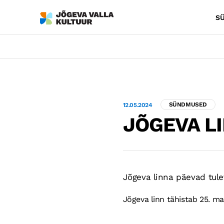
S
SÜNDMUSED
12.05.2024
JÕGEVA L
Jõgeva linna päevad tule
Jõgeva linn tähistab 25. m