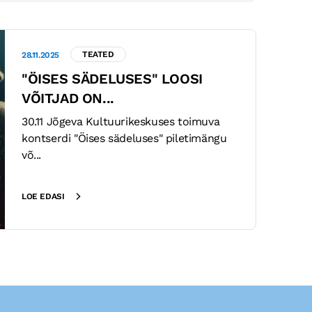
TEATED
28.11.2025
"ÖISES SÄDELUSES" LOOSI
VÕITJAD ON...
30.11 Jõgeva Kultuurikeskuses toimuva
kontserdi "Öises sädeluses" piletimängu
võ...
LOE EDASI