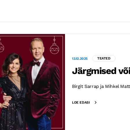
TEATED
13.12.2025
Järgmised või
Birgit Sarrap ja Mihkel Ma
LOE EDASI