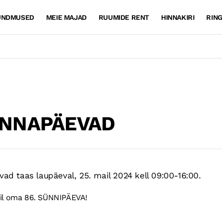
ÜNDMUSED
MEIE MAJAD
RUUMIDE RENT
HINNAKIRI
RIN
INNAPÄEVAD
vad taas laupäeval, 25. mail 2024 kell 09:00-16:00.
ail oma 86. SÜNNIPÄEVA!